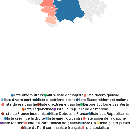
liste divers droite
autre liste écologiste
liste divers gauche
liste divers centre
liste d'extrême droite
liste Rassemblement national
liste divers gauche
liste d'extrême gauche
Europe Ecologie Les Verts
liste régionaliste
liste La République en marche
liste La France insoumise
liste Debout la France
liste Les Républicains
liste union de la droite
liste union du centre
liste union de la gauche
liste Modem
liste du Parti radical de gauche
liste UDI
liste gilets jaunes
liste du Parti communiste français
liste socialiste